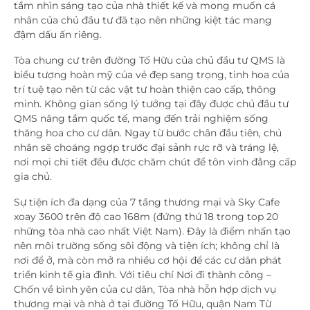
tầm nhìn sáng tạo của nhà thiết kế và mong muốn cá
nhân của chủ đầu tư đã tạo nên những kiệt tác mang
đậm dấu ấn riêng.
Tòa chung cư trên đường Tố Hữu của chủ đầu tư QMS là
biểu tượng hoàn mỹ của vẻ đẹp sang trọng, tinh hoa của
trí tuệ tạo nên từ các vật tư hoàn thiện cao cấp, thông
minh. Không gian sống lý tưởng tại đây được chủ đầu tư
QMS nâng tầm quốc tế, mang đến trải nghiệm sống
thăng hoa cho cư dân. Ngay từ bước chân đầu tiên, chủ
nhân sẽ choáng ngợp trước đại sảnh rực rỡ và tráng lệ,
nơi mọi chi tiết đều được chăm chút để tôn vinh đẳng cấp
gia chủ.
Sự tiện ích đa dạng của 7 tầng thương mại và Sky Cafe
xoay 3600 trên độ cao 168m (đứng thứ 18 trong top 20
những tòa nhà cao nhất Việt Nam). Đây là điểm nhấn tạo
nên môi trường sống sôi động và tiện ích; không chỉ là
nơi để ở, mà còn mở ra nhiều cơ hội để các cư dân phát
triển kinh tế gia đình. Với tiêu chí Nơi đi thành công –
Chốn về bình yên của cư dân, Tòa nhà hỗn hợp dịch vụ
thương mại và nhà ở tại đường Tố Hữu, quận Nam Từ