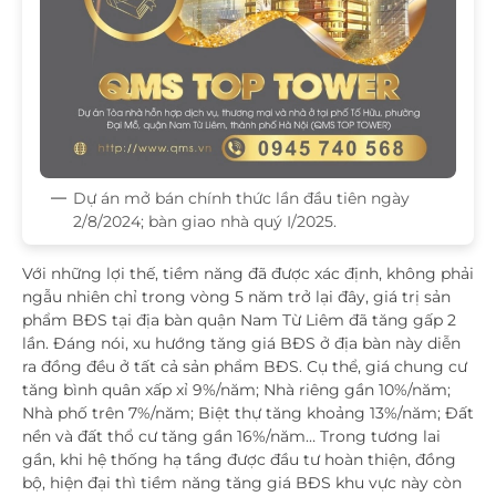
Dự án mở bán chính thức lần đầu tiên ngày
2/8/2024; bàn giao nhà quý I/2025.
Với những lợi thế, tiềm năng đã được xác định, không phải
ngẫu nhiên chỉ trong vòng 5 năm trở lại đây, giá trị sản
phẩm BĐS tại địa bàn quận Nam Từ Liêm đã tăng gấp 2
lần. Đáng nói, xu hướng tăng giá BĐS ở địa bàn này diễn
ra đồng đều ở tất cả sản phẩm BĐS. Cụ thể, giá chung cư
tăng bình quân xấp xỉ 9%/năm; Nhà riêng gần 10%/năm;
Nhà phố trên 7%/năm; Biệt thự tăng khoảng 13%/năm; Đất
nền và đất thổ cư tăng gần 16%/năm… Trong tương lai
gần, khi hệ thống hạ tầng được đầu tư hoàn thiện, đồng
bộ, hiện đại thì tiềm năng tăng giá BĐS khu vực này còn