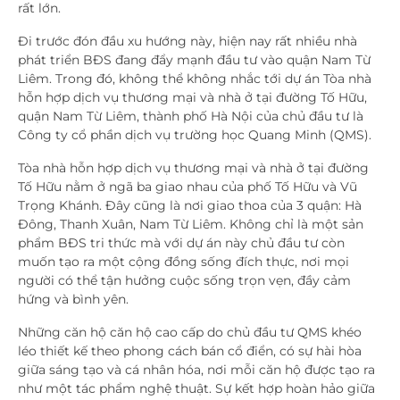
rất lớn.
Đi trước đón đầu xu hướng này, hiện nay rất nhiều nhà
phát triển BĐS đang đẩy mạnh đầu tư vào quận Nam Từ
Liêm. Trong đó, không thể không nhắc tới dự án Tòa nhà
hỗn hợp dịch vụ thương mại và nhà ở tại đường Tố Hữu,
quận Nam Từ Liêm, thành phố Hà Nội của chủ đầu tư là
Công ty cổ phần dịch vụ trường học Quang Minh (QMS).
Tòa nhà hỗn hợp dịch vụ thương mại và nhà ở tại đường
Tố Hữu nằm ở ngã ba giao nhau của phố Tố Hữu và Vũ
Trọng Khánh. Đây cũng là nơi giao thoa của 3 quận: Hà
Đông, Thanh Xuân, Nam Từ Liêm. Không chỉ là một sản
phẩm BĐS tri thức mà với dự án này chủ đầu tư còn
muốn tạo ra một cộng đồng sống đích thực, nơi mọi
người có thể tận hưởng cuộc sống trọn vẹn, đầy cảm
hứng và bình yên.
Những căn hộ căn hộ cao cấp do chủ đầu tư QMS khéo
léo thiết kế theo phong cách bán cổ điển, có sự hài hòa
giữa sáng tạo và cá nhân hóa, nơi mỗi căn hộ được tạo ra
như một tác phẩm nghệ thuật. Sự kết hợp hoàn hảo giữa