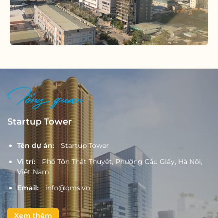
Tổng quan
Startup Tower
Tên dự án:
Startup Tower
Vị trí:
Phố Tôn Thất Thuyết, Phường Cầu Giấy, Hà Nội,
Việt Nam.
Email:
info@qms.vn
Xem thêm