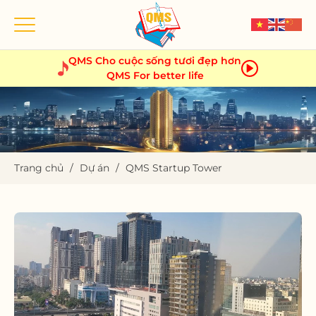
Skip
content
QMS Cho cuộc sống tươi đẹp hơn
QMS For better life
Trang chủ
/
Dự án
/
QMS Startup Tower