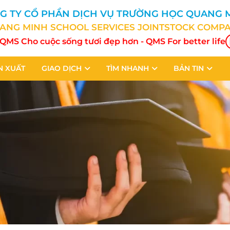
G TY CỔ PHẦN DỊCH VỤ TRƯỜNG HỌC QUANG 
ANG MINH SCHOOL SERVICES JOINTSTOCK COMP
QMS Cho cuộc sống tươi đẹp hơn - QMS For better life
N XUẤT
GIAO DỊCH
TÌM NHANH
BẢN TIN